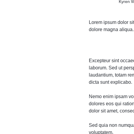
Kyren W
Lorem ipsum dolor sit
dolore magna aliqua. 
Excepteur sint occaeca
laborum. Sed ut pers
laudantium, totam rem
dicta sunt explicabo.
Nemo enim ipsam volu
dolores eos qui rati
dolor sit amet, consect
Sed quia non numqua
voluptatem.