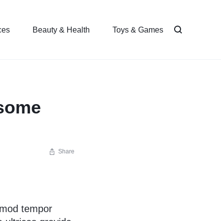
ces
Beauty & Health
Toys & Games
 some
Share
usmod tempor