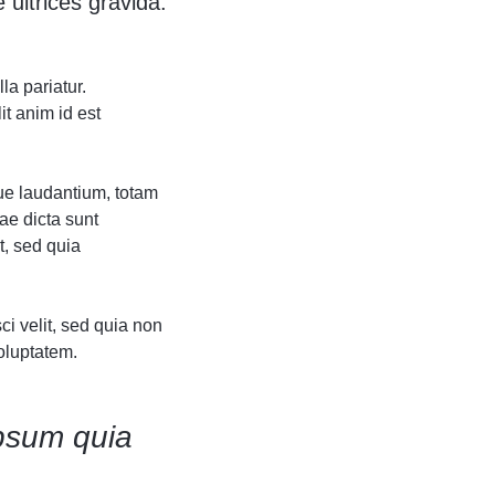
 ultrices gravida.
la pariatur.
it anim id est
ue laudantium, totam
ae dicta sunt
t, sed quia
i velit, sed quia non
oluptatem.
psum quia