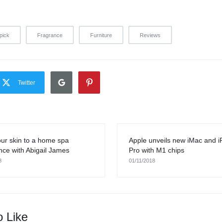
pick
Fragrance
Furniture
Reviews
Twitter
our skin to a home spa
Apple unveils new iMac and i
nce with Abigail James
Pro with M1 chips
8
01/11/2018
o Like