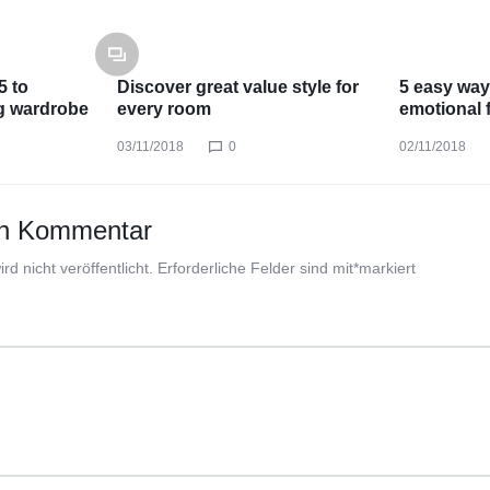
5 to
Discover great value style for
5 easy way
g wardrobe
every room
emotional 
03/11/2018
0
02/11/2018
en Kommentar
d nicht veröffentlicht.
Erforderliche Felder sind mit
*
markiert