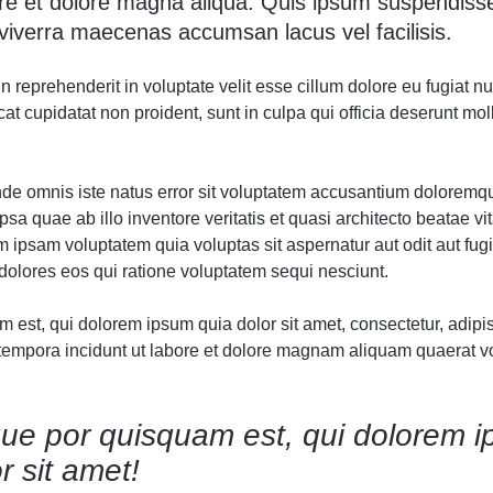
ore et dolore magna aliqua. Quis ipsum suspendisse
verra maecenas accumsan lacus vel facilisis.
in reprehenderit in voluptate velit esse cillum dolore eu fugiat nul
t cupidatat non proident, sunt in culpa qui officia deserunt moll
unde omnis iste natus error sit voluptatem accusantium doloremq
sa quae ab illo inventore veritatis et quasi architecto beatae vit
ipsam voluptatem quia voluptas sit aspernatur aut odit aut fugi
olores eos qui ratione voluptatem sequi nesciunt.
est, qui dolorem ipsum quia dolor sit amet, consectetur, adipisc
mpora incidunt ut labore et dolore magnam aliquam quaerat v
ue por quisquam est, qui dolorem i
r sit amet!