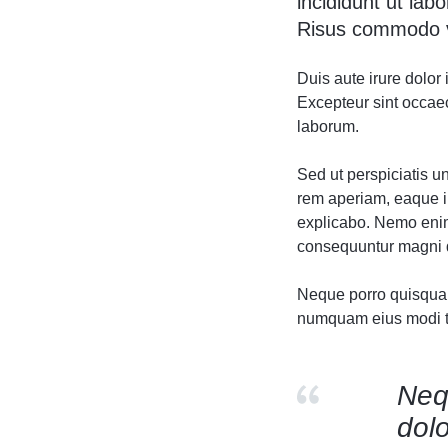
incididunt ut lab
Risus commodo vi
Duis aute irure dolor 
Excepteur sint occaeca
laborum.
Sed ut perspiciatis 
rem aperiam, eaque ip
explicabo. Nemo enim 
consequuntur magni d
Neque porro quisquam 
numquam eius modi te
Neq
dolo