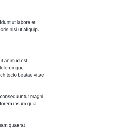
dunt ut labore et
is nisi ut aliquip.
it anim id est
 doloremque
rchitecto beatae vitae
ia consequuntur magni
olorem ipsum quia
uam quaerat