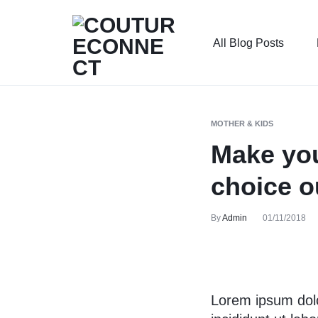
All Blog Posts
COUTURECONNECT
ALL
IN
MOTHER & KIDS
ONE
Make you
SOLUTION
choice o
FÜR
By
Admin
01/11/2018
DEIN
MODELABEL
Lorem ipsum dolo