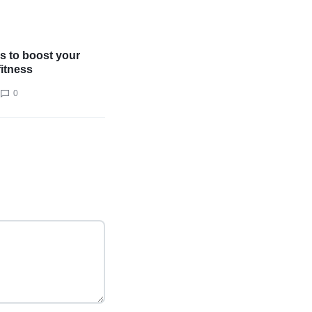
s to boost your
fitness
0