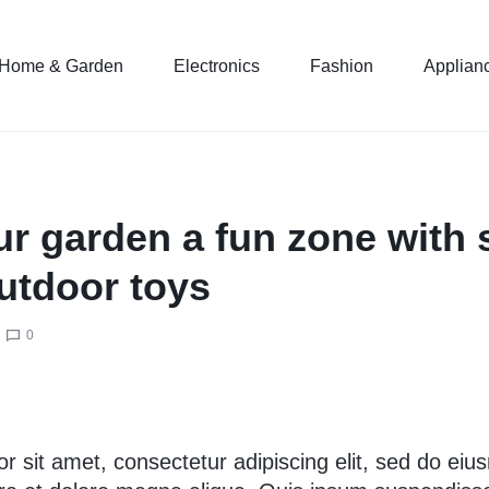
Home & Garden
Electronics
Fashion
Applian
r garden a fun zone with
utdoor toys
0
r sit amet, consectetur adipiscing elit, sed do ei