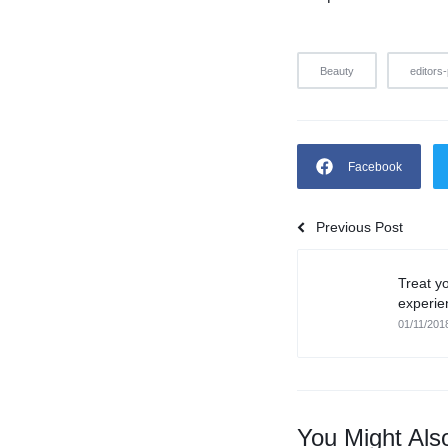
Beauty
editors-
Facebook
Previous Post
Treat y
experie
01/11/201
You Might Als