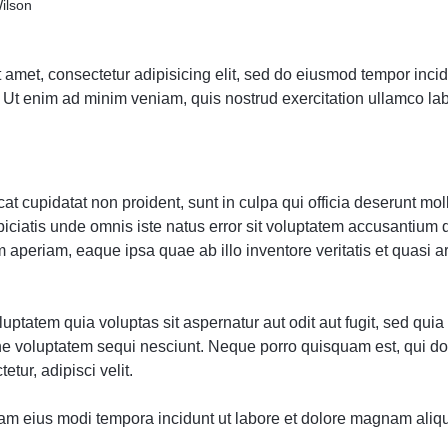
ilson
 amet, consectetur adipisicing elit, sed do eiusmod tempor incidi
Ut enim ad minim veniam, quis nostrud exercitation ullamco labor
t cupidatat non proident, sunt in culpa qui officia deserunt moll
piciatis unde omnis iste natus error sit voluptatem accusantium
 aperiam, eaque ipsa quae ab illo inventore veritatis et quasi a
ptatem quia voluptas sit aspernatur aut odit aut fugit, sed qu
one voluptatem sequi nesciunt. Neque porro quisquam est, qui d
etur, adipisci velit.
m eius modi tempora incidunt ut labore et dolore magnam aliq